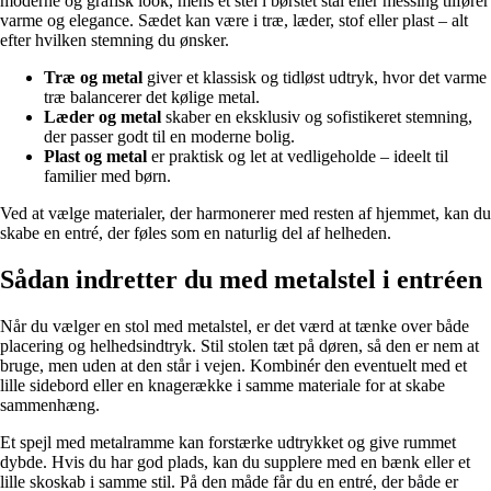
moderne og grafisk look, mens et stel i børstet stål eller messing tilfører
varme og elegance. Sædet kan være i træ, læder, stof eller plast – alt
efter hvilken stemning du ønsker.
Træ og metal
giver et klassisk og tidløst udtryk, hvor det varme
træ balancerer det kølige metal.
Læder og metal
skaber en eksklusiv og sofistikeret stemning,
der passer godt til en moderne bolig.
Plast og metal
er praktisk og let at vedligeholde – ideelt til
familier med børn.
Ved at vælge materialer, der harmonerer med resten af hjemmet, kan du
skabe en entré, der føles som en naturlig del af helheden.
Sådan indretter du med metalstel i entréen
Når du vælger en stol med metalstel, er det værd at tænke over både
placering og helhedsindtryk. Stil stolen tæt på døren, så den er nem at
bruge, men uden at den står i vejen. Kombinér den eventuelt med et
lille sidebord eller en knagerække i samme materiale for at skabe
sammenhæng.
Et spejl med metalramme kan forstærke udtrykket og give rummet
dybde. Hvis du har god plads, kan du supplere med en bænk eller et
lille skoskab i samme stil. På den måde får du en entré, der både er