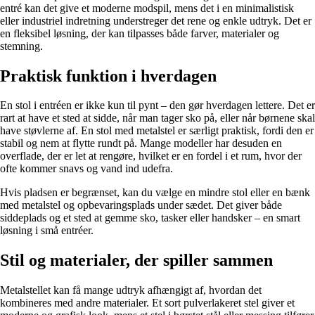
entré kan det give et moderne modspil, mens det i en minimalistisk
eller industriel indretning understreger det rene og enkle udtryk. Det er
en fleksibel løsning, der kan tilpasses både farver, materialer og
stemning.
Praktisk funktion i hverdagen
En stol i entréen er ikke kun til pynt – den gør hverdagen lettere. Det er
rart at have et sted at sidde, når man tager sko på, eller når børnene skal
have støvlerne af. En stol med metalstel er særligt praktisk, fordi den er
stabil og nem at flytte rundt på. Mange modeller har desuden en
overflade, der er let at rengøre, hvilket er en fordel i et rum, hvor der
ofte kommer snavs og vand ind udefra.
Hvis pladsen er begrænset, kan du vælge en mindre stol eller en bænk
med metalstel og opbevaringsplads under sædet. Det giver både
siddeplads og et sted at gemme sko, tasker eller handsker – en smart
løsning i små entréer.
Stil og materialer, der spiller sammen
Metalstellet kan få mange udtryk afhængigt af, hvordan det
kombineres med andre materialer. Et sort pulverlakeret stel giver et