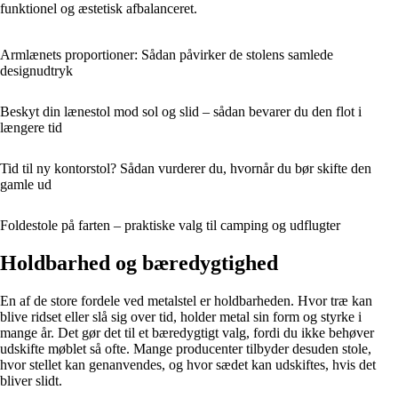
funktionel og æstetisk afbalanceret.
Armlænets proportioner: Sådan påvirker de stolens samlede
designudtryk
Beskyt din lænestol mod sol og slid – sådan bevarer du den flot i
længere tid
Tid til ny kontorstol? Sådan vurderer du, hvornår du bør skifte den
gamle ud
Foldestole på farten – praktiske valg til camping og udflugter
Holdbarhed og bæredygtighed
En af de store fordele ved metalstel er holdbarheden. Hvor træ kan
blive ridset eller slå sig over tid, holder metal sin form og styrke i
mange år. Det gør det til et bæredygtigt valg, fordi du ikke behøver
udskifte møblet så ofte. Mange producenter tilbyder desuden stole,
hvor stellet kan genanvendes, og hvor sædet kan udskiftes, hvis det
bliver slidt.