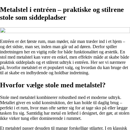
Metalstel i entréen – praktiske og stilrene
stole som siddepladser
Entréen er det første rum, man møder, når man træder ind i et hjem –
og det sidste, man ser, inden man går ud ad døren. Derfor spiller
indretningen her en vigtig rolle for både funktionalitet og æstetik. En
stol med metalstel kan være en enkel, men effektiv måde at skabe både
praktisk siddeplads og et stilrent udtryk i entréen. Her ser vi nærmere
på, hvorfor metalstel er et populært valg, og hvordan du kan bruge det
til at skabe en indbydende og holdbar indretning.
Hvorfor vælge stole med metalstel?
Stole med metalstel kombinerer robusthed med et moderne udtryk.
Metallet giver en solid konstruktion, der kan holde til daglig brug –
perfekt i et rum, hvor man ofte sætter sig for at tage sko på eller lægge
tasken fra sig. Samtidig har metal en lethed i designet, der gør, at stolen
ikke virker tung eller dominerende i rummet.
Et metalstel passer desuden til mange forskellige stilarter. I en klassisk