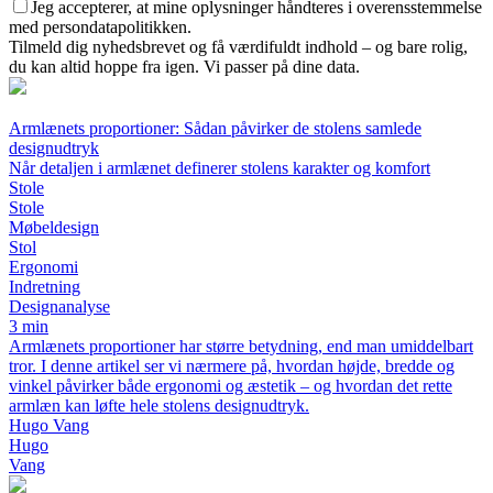
Jeg accepterer, at mine oplysninger håndteres i overensstemmelse
med persondatapolitikken.
Tilmeld dig nyhedsbrevet og få værdifuldt indhold – og bare rolig,
du kan altid hoppe fra igen. Vi passer på dine data.
Armlænets proportioner: Sådan påvirker de stolens samlede
designudtryk
Når detaljen i armlænet definerer stolens karakter og komfort
Stole
Stole
Møbeldesign
Stol
Ergonomi
Indretning
Designanalyse
3 min
Armlænets proportioner har større betydning, end man umiddelbart
tror. I denne artikel ser vi nærmere på, hvordan højde, bredde og
vinkel påvirker både ergonomi og æstetik – og hvordan det rette
armlæn kan løfte hele stolens designudtryk.
Hugo Vang
Hugo
Vang