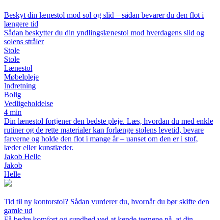
Beskyt din lænestol mod sol og slid – sådan bevarer du den flot i
længere tid
Sådan beskytter du din yndlingslænestol mod hverdagens slid og
solens stråler
Stole
Stole
Lænestol
Møbelpleje
Indretning
Bolig
Vedligeholdelse
4 min
Din lænestol fortjener den bedste pleje. Læs, hvordan du med enkle
rutiner og de rette materialer kan forlænge stolens levetid, bevare
farverne og holde den flot i mange år – uanset om den er i stof,
læder eller kunstlæder.
Jakob Helle
Jakob
Helle
Tid til ny kontorstol? Sådan vurderer du, hvornår du bør skifte den
gamle ud
Få bedre komfort og sundhed ved at kende tegnene på, at din