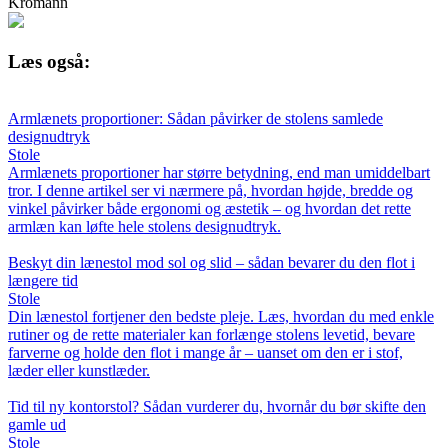
Kromann
Læs også:
Armlænets proportioner: Sådan påvirker de stolens samlede
designudtryk
Stole
Armlænets proportioner har større betydning, end man umiddelbart
tror. I denne artikel ser vi nærmere på, hvordan højde, bredde og
vinkel påvirker både ergonomi og æstetik – og hvordan det rette
armlæn kan løfte hele stolens designudtryk.
Beskyt din lænestol mod sol og slid – sådan bevarer du den flot i
længere tid
Stole
Din lænestol fortjener den bedste pleje. Læs, hvordan du med enkle
rutiner og de rette materialer kan forlænge stolens levetid, bevare
farverne og holde den flot i mange år – uanset om den er i stof,
læder eller kunstlæder.
Tid til ny kontorstol? Sådan vurderer du, hvornår du bør skifte den
gamle ud
Stole