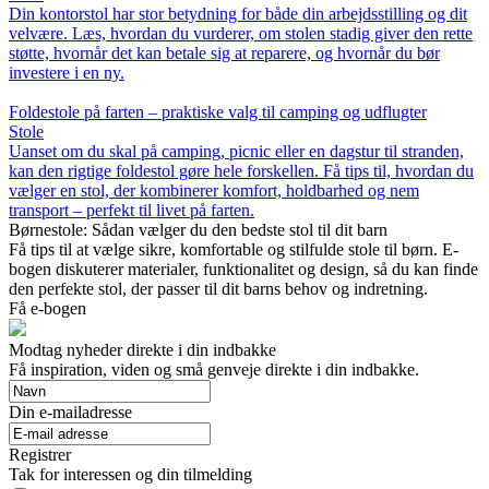
Din kontorstol har stor betydning for både din arbejdsstilling og dit
velvære. Læs, hvordan du vurderer, om stolen stadig giver den rette
støtte, hvornår det kan betale sig at reparere, og hvornår du bør
investere i en ny.
Foldestole på farten – praktiske valg til camping og udflugter
Stole
Uanset om du skal på camping, picnic eller en dagstur til stranden,
kan den rigtige foldestol gøre hele forskellen. Få tips til, hvordan du
vælger en stol, der kombinerer komfort, holdbarhed og nem
transport – perfekt til livet på farten.
Børnestole: Sådan vælger du den bedste stol til dit barn
Få tips til at vælge sikre, komfortable og stilfulde stole til børn. E-
bogen diskuterer materialer, funktionalitet og design, så du kan finde
den perfekte stol, der passer til dit barns behov og indretning.
Få e-bogen
Modtag nyheder direkte i din indbakke
Få inspiration, viden og små genveje direkte i din indbakke.
Din e-mailadresse
Registrer
Tak for interessen og din tilmelding