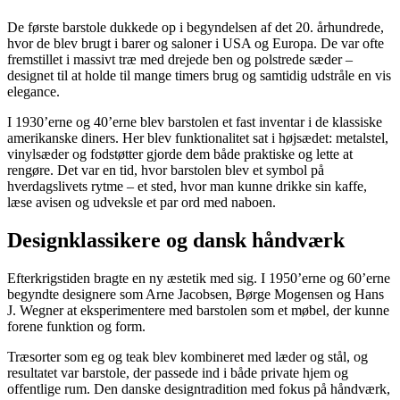
De første barstole dukkede op i begyndelsen af det 20. århundrede,
hvor de blev brugt i barer og saloner i USA og Europa. De var ofte
fremstillet i massivt træ med drejede ben og polstrede sæder –
designet til at holde til mange timers brug og samtidig udstråle en vis
elegance.
I 1930’erne og 40’erne blev barstolen et fast inventar i de klassiske
amerikanske diners. Her blev funktionalitet sat i højsædet: metalstel,
vinylsæder og fodstøtter gjorde dem både praktiske og lette at
rengøre. Det var en tid, hvor barstolen blev et symbol på
hverdagslivets rytme – et sted, hvor man kunne drikke sin kaffe,
læse avisen og udveksle et par ord med naboen.
Designklassikere og dansk håndværk
Efterkrigstiden bragte en ny æstetik med sig. I 1950’erne og 60’erne
begyndte designere som Arne Jacobsen, Børge Mogensen og Hans
J. Wegner at eksperimentere med barstolen som et møbel, der kunne
forene funktion og form.
Træsorter som eg og teak blev kombineret med læder og stål, og
resultatet var barstole, der passede ind i både private hjem og
offentlige rum. Den danske designtradition med fokus på håndværk,