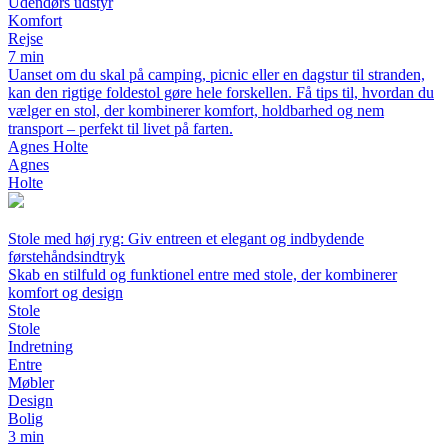
Udendørs udstyr
Komfort
Rejse
7 min
Uanset om du skal på camping, picnic eller en dagstur til stranden,
kan den rigtige foldestol gøre hele forskellen. Få tips til, hvordan du
vælger en stol, der kombinerer komfort, holdbarhed og nem
transport – perfekt til livet på farten.
Agnes Holte
Agnes
Holte
Stole med høj ryg: Giv entreen et elegant og indbydende
førstehåndsindtryk
Skab en stilfuld og funktionel entre med stole, der kombinerer
komfort og design
Stole
Stole
Indretning
Entre
Møbler
Design
Bolig
3 min