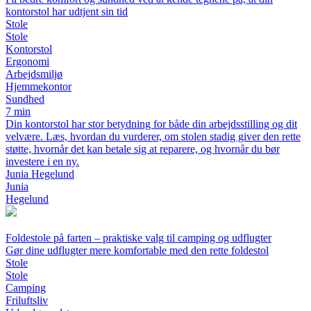
kontorstol har udtjent sin tid
Stole
Stole
Kontorstol
Ergonomi
Arbejdsmiljø
Hjemmekontor
Sundhed
7 min
Din kontorstol har stor betydning for både din arbejdsstilling og dit
velvære. Læs, hvordan du vurderer, om stolen stadig giver den rette
støtte, hvornår det kan betale sig at reparere, og hvornår du bør
investere i en ny.
Junia Hegelund
Junia
Hegelund
Foldestole på farten – praktiske valg til camping og udflugter
Gør dine udflugter mere komfortable med den rette foldestol
Stole
Stole
Camping
Friluftsliv