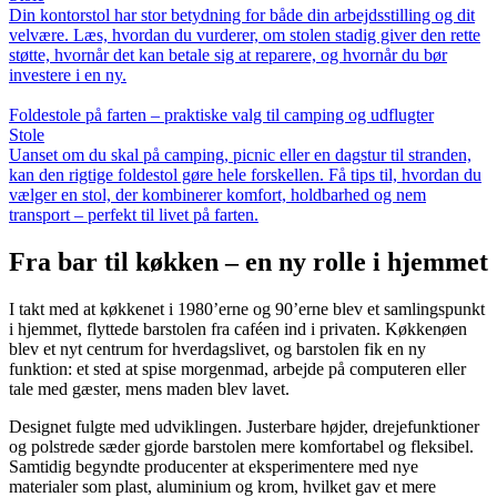
Din kontorstol har stor betydning for både din arbejdsstilling og dit
velvære. Læs, hvordan du vurderer, om stolen stadig giver den rette
støtte, hvornår det kan betale sig at reparere, og hvornår du bør
investere i en ny.
Foldestole på farten – praktiske valg til camping og udflugter
Stole
Uanset om du skal på camping, picnic eller en dagstur til stranden,
kan den rigtige foldestol gøre hele forskellen. Få tips til, hvordan du
vælger en stol, der kombinerer komfort, holdbarhed og nem
transport – perfekt til livet på farten.
Fra bar til køkken – en ny rolle i hjemmet
I takt med at køkkenet i 1980’erne og 90’erne blev et samlingspunkt
i hjemmet, flyttede barstolen fra caféen ind i privaten. Køkkenøen
blev et nyt centrum for hverdagslivet, og barstolen fik en ny
funktion: et sted at spise morgenmad, arbejde på computeren eller
tale med gæster, mens maden blev lavet.
Designet fulgte med udviklingen. Justerbare højder, drejefunktioner
og polstrede sæder gjorde barstolen mere komfortabel og fleksibel.
Samtidig begyndte producenter at eksperimentere med nye
materialer som plast, aluminium og krom, hvilket gav et mere