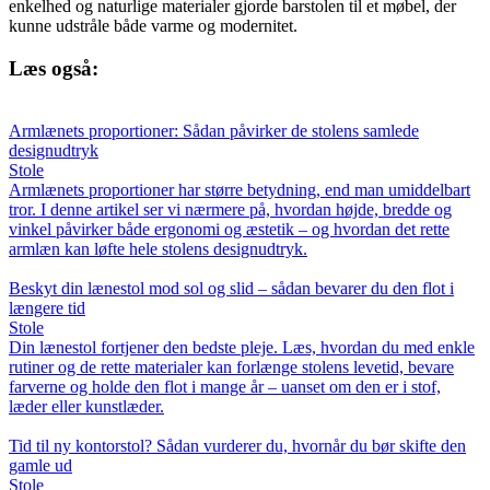
enkelhed og naturlige materialer gjorde barstolen til et møbel, der
kunne udstråle både varme og modernitet.
Læs også:
Armlænets proportioner: Sådan påvirker de stolens samlede
designudtryk
Stole
Armlænets proportioner har større betydning, end man umiddelbart
tror. I denne artikel ser vi nærmere på, hvordan højde, bredde og
vinkel påvirker både ergonomi og æstetik – og hvordan det rette
armlæn kan løfte hele stolens designudtryk.
Beskyt din lænestol mod sol og slid – sådan bevarer du den flot i
længere tid
Stole
Din lænestol fortjener den bedste pleje. Læs, hvordan du med enkle
rutiner og de rette materialer kan forlænge stolens levetid, bevare
farverne og holde den flot i mange år – uanset om den er i stof,
læder eller kunstlæder.
Tid til ny kontorstol? Sådan vurderer du, hvornår du bør skifte den
gamle ud
Stole