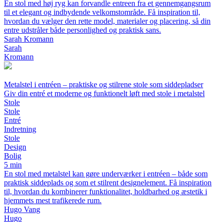
En stol med høj ryg kan forvandle entreen fra et gennemgangsrum
til et elegant og indbydende velkomstområde. Få inspiration til,
hvordan du vælger den rette model, materialer og placering, så din
entre udstråler både personlighed og praktisk sans.
Sarah Kromann
Sarah
Kromann
Metalstel i entréen – praktiske og stilrene stole som siddepladser
Giv din entré et moderne og funktionelt løft med stole i metalstel
Stole
Stole
Entré
Indretning
Stole
Design
Bolig
5 min
En stol med metalstel kan gøre underværker i entréen – både som
praktisk siddeplads og som et stilrent designelement. Få inspiration
til, hvordan du kombinerer funktionalitet, holdbarhed og æstetik i
hjemmets mest trafikerede rum.
Hugo Vang
Hugo