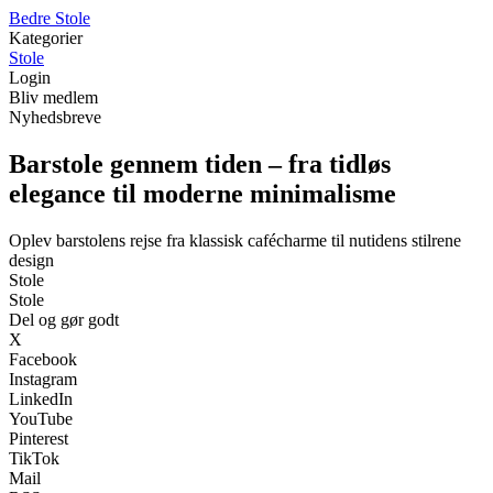
Bedre Stole
Kategorier
Stole
Login
Bliv medlem
Nyhedsbreve
Barstole gennem tiden – fra tidløs
elegance til moderne minimalisme
Oplev barstolens rejse fra klassisk cafécharme til nutidens stilrene
design
Stole
Stole
Del og gør godt
X
Facebook
Instagram
LinkedIn
YouTube
Pinterest
TikTok
Mail