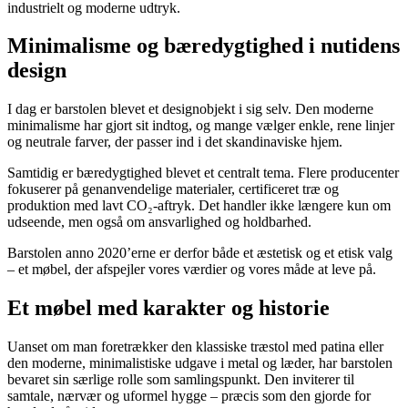
industrielt og moderne udtryk.
Minimalisme og bæredygtighed i nutidens
design
I dag er barstolen blevet et designobjekt i sig selv. Den moderne
minimalisme har gjort sit indtog, og mange vælger enkle, rene linjer
og neutrale farver, der passer ind i det skandinaviske hjem.
Samtidig er bæredygtighed blevet et centralt tema. Flere producenter
fokuserer på genanvendelige materialer, certificeret træ og
produktion med lavt CO₂-aftryk. Det handler ikke længere kun om
udseende, men også om ansvarlighed og holdbarhed.
Barstolen anno 2020’erne er derfor både et æstetisk og et etisk valg
– et møbel, der afspejler vores værdier og vores måde at leve på.
Et møbel med karakter og historie
Uanset om man foretrækker den klassiske træstol med patina eller
den moderne, minimalistiske udgave i metal og læder, har barstolen
bevaret sin særlige rolle som samlingspunkt. Den inviterer til
samtale, nærvær og uformel hygge – præcis som den gjorde for