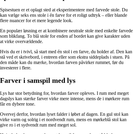
Spisestuen er et oplagt sted at eksperimentere med farvede stole. Du
kan vælge seks ens stole i én farve for et roligt udtryk – eller blande
flere nuancer for et mere legende look.
En populær løsning er at kombinere neutrale stole med enkelte farvede
som blikfang. To blå stole for enden af bordet kan give karakter uden
at virke overvældende.
Hvis du er i tvivl, så start med én stol i en farve, du holder af. Den kan
stå ved et skrivebord, i entreen eller som ekstra siddeplads i stuen. På
den måde kan du mærke, hvordan farven påvirker rummet, før du
investerer i flere.
Farver i samspil med lys
Lys har stor betydning for, hvordan farver opleves. I rum med meget
dagslys kan stærke farver virke mere intense, mens de i mørkere rum
får en dybere tone.
Overvej derfor, hvordan lyset falder i løbet af dagen. En gul stol kan
virke varm og solrig i et nordvendt rum, mens en mørkeblå stol kan
give ro i et sydvendt rum med meget sol.