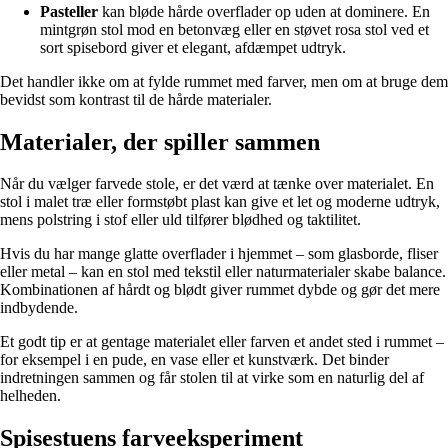
Pasteller
kan bløde hårde overflader op uden at dominere. En
mintgrøn stol mod en betonvæg eller en støvet rosa stol ved et
sort spisebord giver et elegant, afdæmpet udtryk.
Det handler ikke om at fylde rummet med farver, men om at bruge dem
bevidst som kontrast til de hårde materialer.
Materialer, der spiller sammen
Når du vælger farvede stole, er det værd at tænke over materialet. En
stol i malet træ eller formstøbt plast kan give et let og moderne udtryk,
mens polstring i stof eller uld tilfører blødhed og taktilitet.
Hvis du har mange glatte overflader i hjemmet – som glasborde, fliser
eller metal – kan en stol med tekstil eller naturmaterialer skabe balance.
Kombinationen af hårdt og blødt giver rummet dybde og gør det mere
indbydende.
Et godt tip er at gentage materialet eller farven et andet sted i rummet –
for eksempel i en pude, en vase eller et kunstværk. Det binder
indretningen sammen og får stolen til at virke som en naturlig del af
helheden.
Spisestuens farveeksperiment