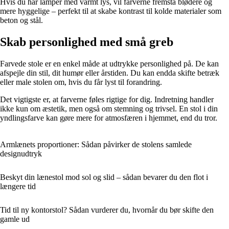
Hvis du har lamper med varmt lys, vil farverne fremstå blødere og
mere hyggelige – perfekt til at skabe kontrast til kolde materialer som
beton og stål.
Skab personlighed med små greb
Farvede stole er en enkel måde at udtrykke personlighed på. De kan
afspejle din stil, dit humør eller årstiden. Du kan endda skifte betræk
eller male stolen om, hvis du får lyst til forandring.
Det vigtigste er, at farverne føles rigtige for dig. Indretning handler
ikke kun om æstetik, men også om stemning og trivsel. En stol i din
yndlingsfarve kan gøre mere for atmosfæren i hjemmet, end du tror.
Armlænets proportioner: Sådan påvirker de stolens samlede
designudtryk
Beskyt din lænestol mod sol og slid – sådan bevarer du den flot i
længere tid
Tid til ny kontorstol? Sådan vurderer du, hvornår du bør skifte den
gamle ud