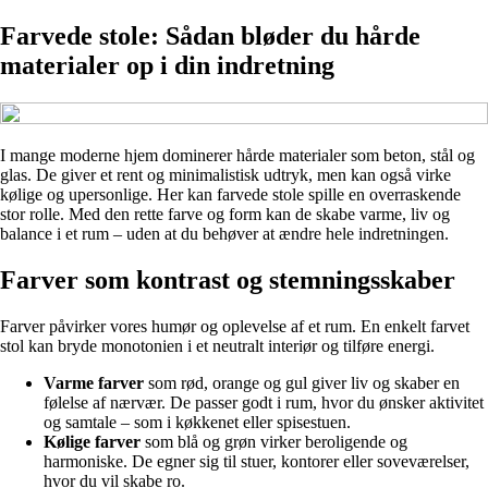
Farvede stole: Sådan bløder du hårde
materialer op i din indretning
I mange moderne hjem dominerer hårde materialer som beton, stål og
glas. De giver et rent og minimalistisk udtryk, men kan også virke
kølige og upersonlige. Her kan farvede stole spille en overraskende
stor rolle. Med den rette farve og form kan de skabe varme, liv og
balance i et rum – uden at du behøver at ændre hele indretningen.
Farver som kontrast og stemningsskaber
Farver påvirker vores humør og oplevelse af et rum. En enkelt farvet
stol kan bryde monotonien i et neutralt interiør og tilføre energi.
Varme farver
som rød, orange og gul giver liv og skaber en
følelse af nærvær. De passer godt i rum, hvor du ønsker aktivitet
og samtale – som i køkkenet eller spisestuen.
Kølige farver
som blå og grøn virker beroligende og
harmoniske. De egner sig til stuer, kontorer eller soveværelser,
hvor du vil skabe ro.